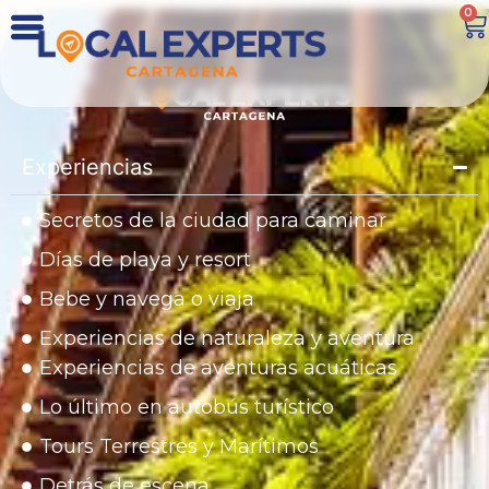
0
Experiencias
Secretos de la ciudad para caminar
Días de playa y resort
Bebe y navega o viaja
Experiencias de naturaleza y aventura
Experiencias de aventuras acuáticas
Lo último en autobús turístico
Tours Terrestres y Marítimos
Detrás de escena